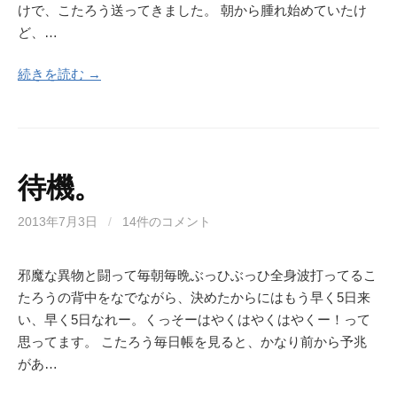
けで、こたろう送ってきました。 朝から腫れ始めていたけ
ど、…
続きを読む →
待機。
2013年7月3日
/
14件のコメント
邪魔な異物と闘って毎朝毎晩ぶっひぶっひ全身波打ってるこ
たろうの背中をなでながら、決めたからにはもう早く5日来
い、早く5日なれー。くっそーはやくはやくはやくー！って
思ってます。 こたろう毎日帳を見ると、かなり前から予兆
があ…