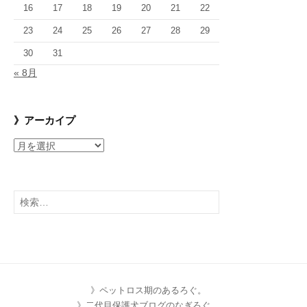
16
17
18
19
20
21
22
23
24
25
26
27
28
29
30
31
« 8月
》アーカイプ
》
ア
ー
カ
検
イ
索:
プ
》ペットロス期のあるろぐ。
》二代目保護犬ブログのなぎろぐ。