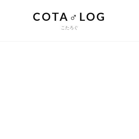
コ
ン
COTA♂LOG
テ
ン
こたろぐ
ツ
へ
ス
キ
ッ
プ