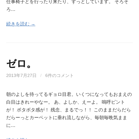
仕事椅子とを行ったり来たり、ずっとしています。 そろそ
ろ…
続きを読む →
ゼロ。
2013年7月27日
/
6件のコメント
朝のよしを待ってるギョロ目君。いくつになってもおまえの
白目はきれーやなー。 あ、よしか、えーよ。 嗚呼ピント
が！ ボタボタ感が！ 残念、まるでっ！！ このままだらだら
だらーっとカーペットに垂れ流しながら、毎朝毎晩気まま
に…