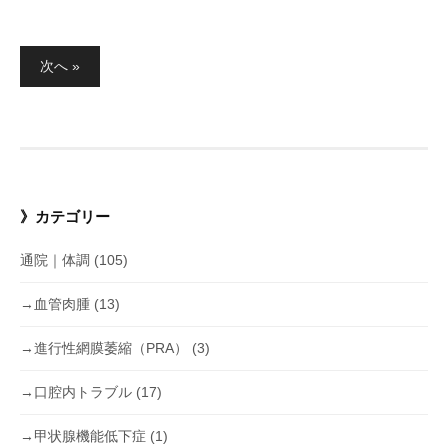
投
次へ »
稿
の
ペ
ー
》カテゴリー
ジ
通院｜体調
(105)
送
り
→血管肉腫
(13)
→進行性網膜萎縮（PRA）
(3)
→口腔内トラブル
(17)
→甲状腺機能低下症
(1)