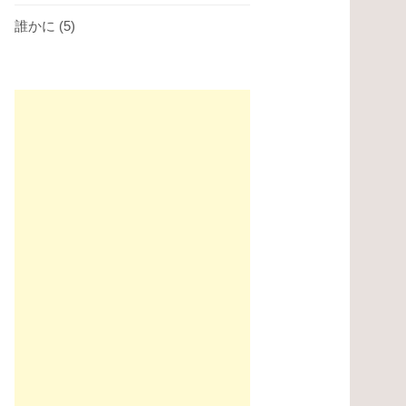
誰かに
(5)