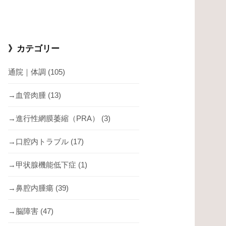
》カテゴリー
通院｜体調
(105)
→血管肉腫
(13)
→進行性網膜萎縮（PRA）
(3)
→口腔内トラブル
(17)
→甲状腺機能低下症
(1)
→鼻腔内腫瘍
(39)
→脳障害
(47)