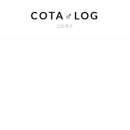
コ
ン
COTA♂LOG
テ
ン
こたろぐ
ツ
へ
ス
キ
ッ
プ