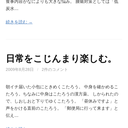
食事内容がなによりも大きな悩み。 腫瘍対策としては「低
炭水…
続きを読む →
日常をこじんまり楽しむ。
2009年8月28日
/
2件のコメント
朝イチ届いた小包にときめくこたろう。 中身を確かめるこ
たろう。ちなみに中身はこたろうの漢方薬。 しかられたの
で、しおしおと下りてゆくこたろう。 「昼休みですよ」と
声をかける直前のこたろう。 「郵便局に行って来ます」と
伝え…