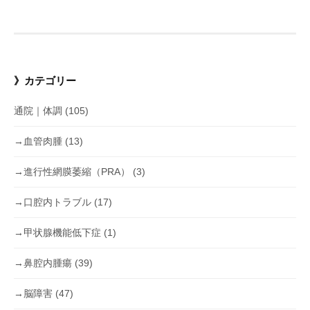
の
ペ
ー
》カテゴリー
ジ
通院｜体調
(105)
送
り
→血管肉腫
(13)
→進行性網膜萎縮（PRA）
(3)
→口腔内トラブル
(17)
→甲状腺機能低下症
(1)
→鼻腔内腫瘍
(39)
→脳障害
(47)