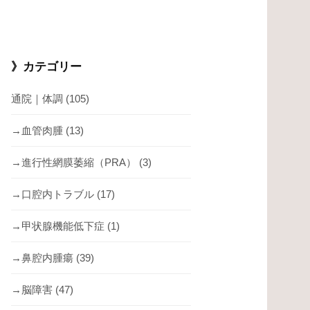
》カテゴリー
通院｜体調
(105)
→血管肉腫
(13)
→進行性網膜萎縮（PRA）
(3)
→口腔内トラブル
(17)
→甲状腺機能低下症
(1)
→鼻腔内腫瘍
(39)
→脳障害
(47)