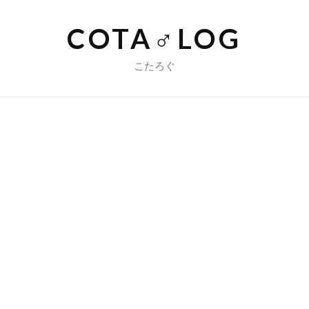
COTA♂LOG
こたろぐ