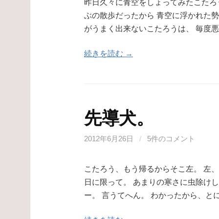
昨日久々に青空をしょってみたこたろう
ぶの散歩だったから 青空に浮かれた
がうまく出来ないこたろうは、 毎度
続きを読む →
先導犬。
2012年6月26日
/
5件のコメント
こたろう、もう帰るからそこ左。 左
日に限って。 あまりの寒さに虫除け
ー。 言うてへん。 わかったから、と