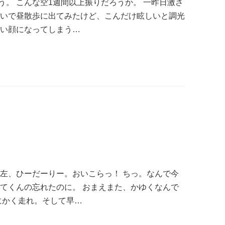
。 こんな空1週間以上振りだろうか。 一昨日激さ
勢いで昼散歩に出てみたけど、こんだけ眩しいと調光
悪い顔になってしまう…
、左、ひーだーりー。おいこらっ！ ちっ。なんで今
してくんの忘れたのに。 おまえまた、かゆくなんで
にかく走れ。そして早…