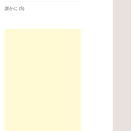
誰かに
(5)