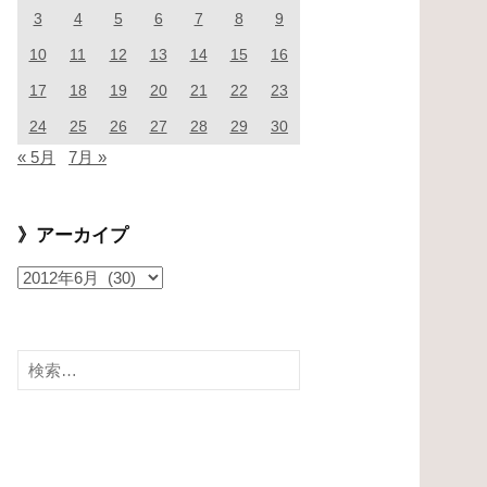
3
4
5
6
7
8
9
10
11
12
13
14
15
16
17
18
19
20
21
22
23
24
25
26
27
28
29
30
« 5月
7月 »
》アーカイプ
》
ア
ー
カ
検
イ
索:
プ