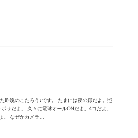
た昨晩のこたろう↓です。 たまには夜の顔だよ。照
ボサだよ。 久々に電球オールONだよ。4コだよ。
よ。 なぜかカメラ…