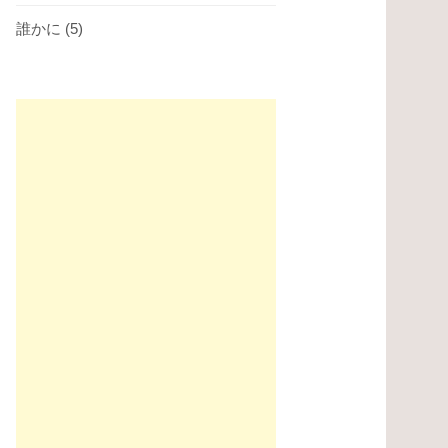
誰かに
(5)