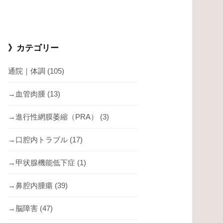
》カテゴリー
通院｜体調
(105)
→血管肉腫
(13)
→進行性網膜萎縮（PRA）
(3)
→口腔内トラブル
(17)
→甲状腺機能低下症
(1)
→鼻腔内腫瘍
(39)
→脳障害
(47)