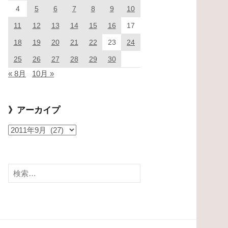
4
5
6
7
8
9
10
11
12
13
14
15
16
17
18
19
20
21
22
23
24
25
26
27
28
29
30
« 8月
10月 »
》アーカイプ
》
ア
ー
カ
検
イ
索:
プ