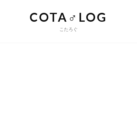
COTA♂LOG
こたろぐ