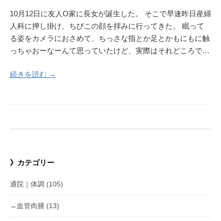
10月12日に友人O家に長女が誕生した。 そこで早速昨日産婦
人科に押し掛け、ちびこの顔を拝みに行ってきた。 眠って
る姿をカメラにおさめて、ちっさな指とか足とかもにもに触
っちゃおーなーんて思っていたけど、実際はそれどころで…
続きを読む →
》カテゴリー
通院｜体調
(105)
→血管肉腫
(13)