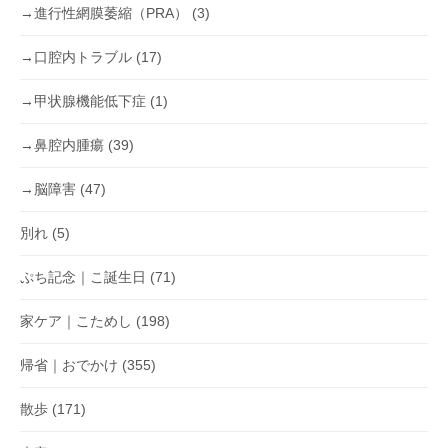
→進行性網膜萎縮（PRA）
(3)
→口腔内トラブル
(17)
→甲状腺機能低下症
(1)
→鼻腔内腫瘍
(39)
→脳障害
(47)
別れ
(5)
ぷち記念｜こ誕生日
(71)
家ケア｜こためし
(198)
帰省｜おでかけ
(355)
散歩
(171)