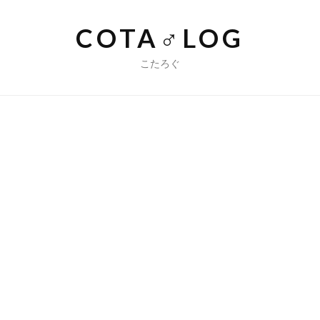
コ
ン
COTA♂LOG
テ
ン
こたろぐ
ツ
へ
ス
キ
ッ
プ