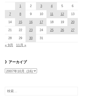
1
2
3
4
5
6
7
8
9
10
11
12
13
14
15
16
17
18
19
20
21
22
23
24
25
26
27
28
29
30
31
« 9月
11月 »
》アーカイプ
》
ア
ー
カ
検
イ
索:
プ