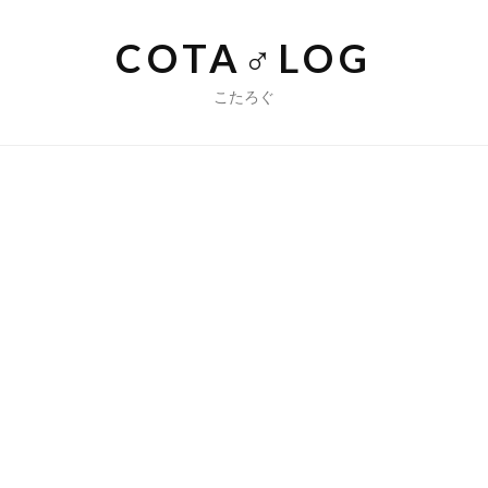
コ
ン
COTA♂LOG
テ
ン
こたろぐ
ツ
へ
ス
キ
ッ
プ