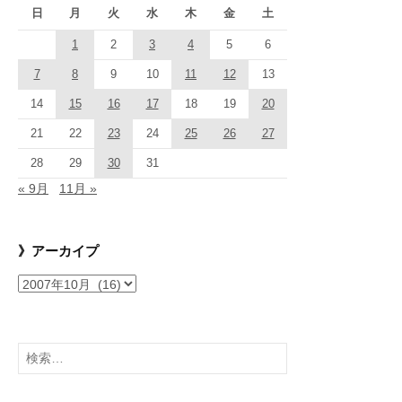
日
月
火
水
木
金
土
1
2
3
4
5
6
7
8
9
10
11
12
13
14
15
16
17
18
19
20
21
22
23
24
25
26
27
28
29
30
31
« 9月
11月 »
》アーカイプ
》
ア
ー
カ
検
イ
索:
プ