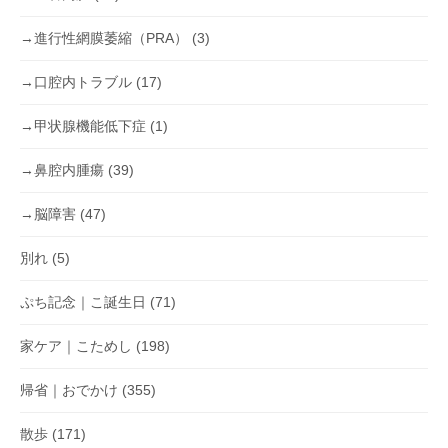
→進行性網膜萎縮（PRA）
(3)
→口腔内トラブル
(17)
→甲状腺機能低下症
(1)
→鼻腔内腫瘍
(39)
→脳障害
(47)
別れ
(5)
ぷち記念｜こ誕生日
(71)
家ケア｜こためし
(198)
帰省｜おでかけ
(355)
散歩
(171)